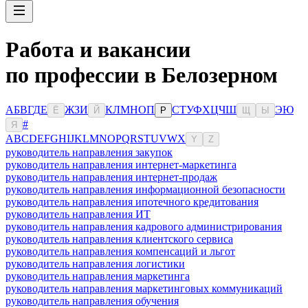
Работа и вакансии
по профессии в Белозерном
А
Б
В
Г
Д
Е
Ж
З
И
К
Л
М
Н
О
П
С
Т
У
Ф
Х
Ц
Ч
Ш
Э
Ю
Ё
Й
Р
Щ
Ы
#
Я
A
B
C
D
E
F
G
H
I
J
K
L
M
N
O
P
Q
R
S
T
U
V
W
X
Y
Z
руководитель направления закупок
руководитель направления интернет-маркетинга
руководитель направления интернет-продаж
руководитель направления информационной безопасности
руководитель направления ипотечного кредитования
руководитель направления ИТ
руководитель направления кадрового администрирования
руководитель направления клиентского сервиса
руководитель направления компенсаций и льгот
руководитель направления логистики
руководитель направления маркетинга
руководитель направления маркетинговых коммуникаций
руководитель направления обучения