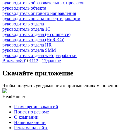
руководитель образовательных проектов
руководитель объекта
руководитель оптового направления
руководитель органа по сертификации
руководитель отдела
руководитель отдела 1С
руководитель отдела (e-commerce)
руководитель отдела (HoReCa)
руководитель отдела HR
руководитель отдела SMM
руководитель отдела web-разработки
В начало
8
9
10
11
12
...
17
дальше
Скачайте приложение
Чтобы получать уведомления о приглашениях мгновенно
HeadHunter
Размещение вакансий
Поиск по резюме
О компании
Наши вакансии
Реклама на сайте