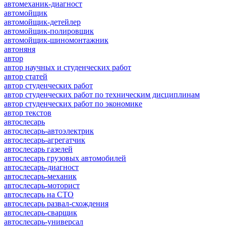
автомеханик-диагност
автомойщик
автомойщик-детейлер
автомойщик-полировщик
автомойщик-шиномонтажник
автоняня
автор
автор научных и студенческих работ
автор статей
автор студенческих работ
автор студенческих работ по техническим дисциплинам
автор студенческих работ по экономике
автор текстов
автослесарь
автослесарь-автоэлектрик
автослесарь-агрегатчик
автослесарь газелей
автослесарь грузовых автомобилей
автослесарь-диагност
автослесарь-механик
автослесарь-моторист
автослесарь на СТО
автослесарь развал-схождения
автослесарь-сварщик
автослесарь-универсал