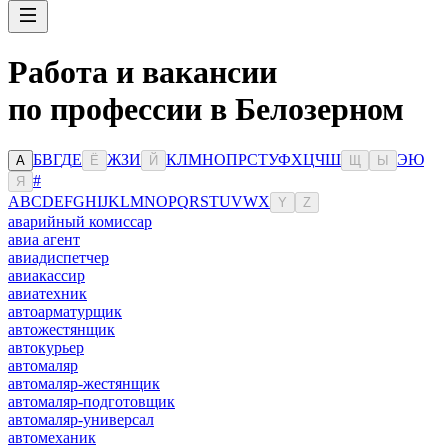
Работа и вакансии
по профессии в Белозерном
Б
В
Г
Д
Е
Ж
З
И
К
Л
М
Н
О
П
Р
С
Т
У
Ф
Х
Ц
Ч
Ш
Э
Ю
А
Ё
Й
Щ
Ы
#
Я
A
B
C
D
E
F
G
H
I
J
K
L
M
N
O
P
Q
R
S
T
U
V
W
X
Y
Z
аварийный комиссар
авиа агент
авиадиспетчер
авиакассир
авиатехник
автоарматурщик
автожестянщик
автокурьер
автомаляр
автомаляр-жестянщик
автомаляр-подготовщик
автомаляр-универсал
автомеханик