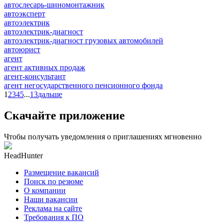
автослесарь-шиномонтажник
автоэксперт
автоэлектрик
автоэлектрик-диагност
автоэлектрик-диагност грузовых автомобилей
автоюрист
агент
агент активных продаж
агент-консультант
агент негосударственного пенсионного фонда
1
2
3
4
5
...
13
дальше
Скачайте приложение
Чтобы получать уведомления о приглашениях мгновенно
HeadHunter
Размещение вакансий
Поиск по резюме
О компании
Наши вакансии
Реклама на сайте
Требования к ПО