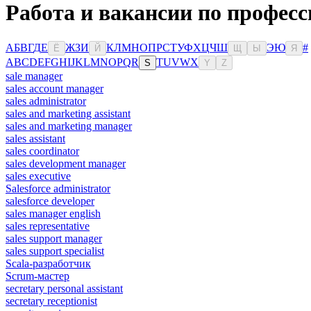
Работа и вакансии по професс
А
Б
В
Г
Д
Е
Ж
З
И
К
Л
М
Н
О
П
Р
С
Т
У
Ф
Х
Ц
Ч
Ш
Э
Ю
#
Ё
Й
Щ
Ы
Я
A
B
C
D
E
F
G
H
I
J
K
L
M
N
O
P
Q
R
T
U
V
W
X
S
Y
Z
sale manager
sales account manager
sales administrator
sales and marketing assistant
sales and marketing manager
sales assistant
sales coordinator
sales development manager
sales executive
Salesforce administrator
salesforce developer
sales manager english
sales representative
sales support manager
sales support specialist
Scala-разработчик
Scrum-мастер
secretary personal assistant
secretary receptionist