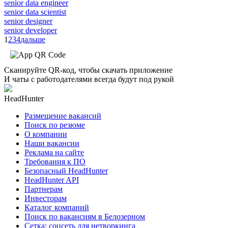
senior data engineer
senior data scientist
senior designer
senior developer
1
2
3
4
дальше
Сканируйте QR-код, чтобы скачать приложение
И чаты с работодателями всегда будут под рукой
HeadHunter
Размещение вакансий
Поиск по резюме
О компании
Наши вакансии
Реклама на сайте
Требования к ПО
Безопасный HeadHunter
HeadHunter API
Партнерам
Инвесторам
Каталог компаний
Поиск по вакансиям в Белозерном
Сетка: соцсеть для нетворкинга