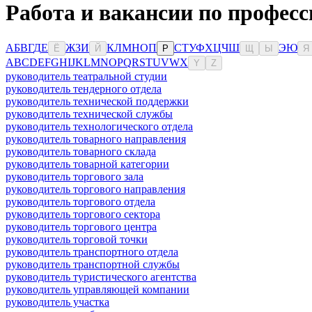
Работа и вакансии по професс
А
Б
В
Г
Д
Е
Ж
З
И
К
Л
М
Н
О
П
С
Т
У
Ф
Х
Ц
Ч
Ш
Э
Ю
Ё
Й
Р
Щ
Ы
Я
A
B
C
D
E
F
G
H
I
J
K
L
M
N
O
P
Q
R
S
T
U
V
W
X
Y
Z
руководитель театральной студии
руководитель тендерного отдела
руководитель технической поддержки
руководитель технической службы
руководитель технологического отдела
руководитель товарного направления
руководитель товарного склада
руководитель товарной категории
руководитель торгового зала
руководитель торгового направления
руководитель торгового отдела
руководитель торгового сектора
руководитель торгового центра
руководитель торговой точки
руководитель транспортного отдела
руководитель транспортной службы
руководитель туристического агентства
руководитель управляющей компании
руководитель участка