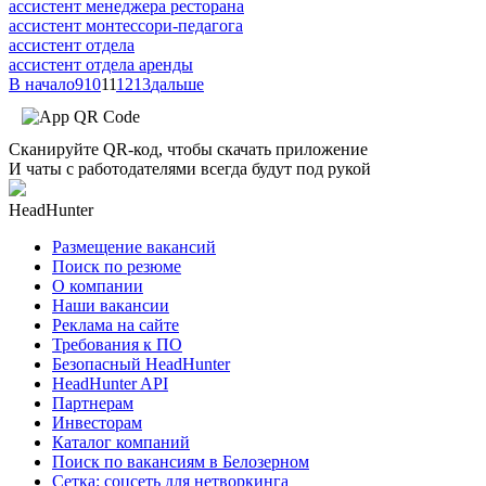
ассистент менеджера ресторана
ассистент монтессори-педагога
ассистент отдела
ассистент отдела аренды
В начало
9
10
11
12
13
дальше
Сканируйте QR-код, чтобы скачать приложение
И чаты с работодателями всегда будут под рукой
HeadHunter
Размещение вакансий
Поиск по резюме
О компании
Наши вакансии
Реклама на сайте
Требования к ПО
Безопасный HeadHunter
HeadHunter API
Партнерам
Инвесторам
Каталог компаний
Поиск по вакансиям в Белозерном
Сетка: соцсеть для нетворкинга