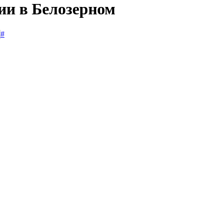
ии в Белозерном
#