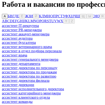
Работа и вакансии по професс
Б
В
Г
Д
Е
Ж
З
И
К
Л
М
Н
О
П
Р
С
Т
У
Ф
Х
Ц
Ч
Ш
Э
Ю
А
Ё
Й
Щ
Ы
Я
A
B
C
D
E
F
G
H
I
J
K
L
M
N
O
P
Q
R
S
T
U
V
W
X
Y
Z
ассистент IT-рекрутера
ассистент PR-менеджера
ассистент аккаунт-менеджера
ассистент аудитора
ассистент бухгалтера
ассистент ветеринарного врача
ассистент в отдел подбора персонала
ассистент врача
ассистент генерального менеджера
ассистент департамента
ассистент директора по персоналу
ассистент директора по продажам
ассистент директора по развитию
ассистент директора филиала
ассистент дирекции
ассистент исполнительного директора
ассистент категорийного менеджера
ассистент клиентского отдела
ассистент команды