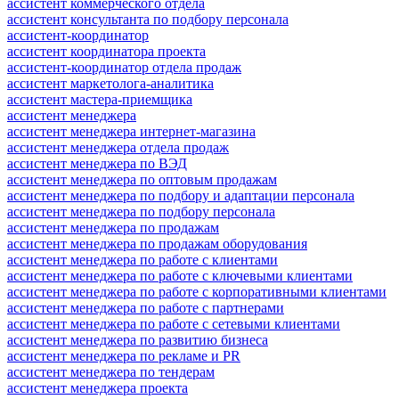
ассистент коммерческого отдела
ассистент консультанта по подбору персонала
ассистент-координатор
ассистент координатора проекта
ассистент-координатор отдела продаж
ассистент маркетолога-аналитика
ассистент мастера-приемщика
ассистент менеджера
ассистент менеджера интернет-магазина
ассистент менеджера отдела продаж
ассистент менеджера по ВЭД
ассистент менеджера по оптовым продажам
ассистент менеджера по подбору и адаптации персонала
ассистент менеджера по подбору персонала
ассистент менеджера по продажам
ассистент менеджера по продажам оборудования
ассистент менеджера по работе с клиентами
ассистент менеджера по работе с ключевыми клиентами
ассистент менеджера по работе с корпоративными клиентами
ассистент менеджера по работе с партнерами
ассистент менеджера по работе с сетевыми клиентами
ассистент менеджера по развитию бизнеса
ассистент менеджера по рекламе и PR
ассистент менеджера по тендерам
ассистент менеджера проекта