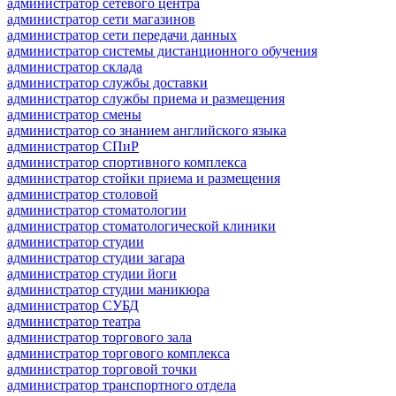
администратор сетевого центра
администратор сети магазинов
администратор сети передачи данных
администратор системы дистанционного обучения
администратор склада
администратор службы доставки
администратор службы приема и размещения
администратор смены
администратор со знанием английского языка
администратор СПиР
администратор спортивного комплекса
администратор стойки приема и размещения
администратор столовой
администратор стоматологии
администратор стоматологической клиники
администратор студии
администратор студии загара
администратор студии йоги
администратор студии маникюра
администратор СУБД
администратор театра
администратор торгового зала
администратор торгового комплекса
администратор торговой точки
администратор транспортного отдела