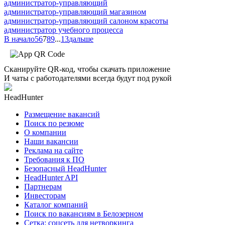
администратор-управляющий
администратор-управляющий магазином
администратор-управляющий салоном красоты
администратор учебного процесса
В начало
5
6
7
8
9
...
13
дальше
Сканируйте QR-код, чтобы скачать приложение
И чаты с работодателями всегда будут под рукой
HeadHunter
Размещение вакансий
Поиск по резюме
О компании
Наши вакансии
Реклама на сайте
Требования к ПО
Безопасный HeadHunter
HeadHunter API
Партнерам
Инвесторам
Каталог компаний
Поиск по вакансиям в Белозерном
Сетка: соцсеть для нетворкинга