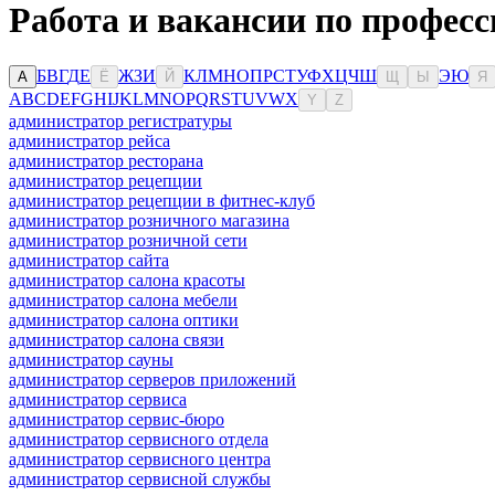
Работа и вакансии по професс
Б
В
Г
Д
Е
Ж
З
И
К
Л
М
Н
О
П
Р
С
Т
У
Ф
Х
Ц
Ч
Ш
Э
Ю
А
Ё
Й
Щ
Ы
Я
A
B
C
D
E
F
G
H
I
J
K
L
M
N
O
P
Q
R
S
T
U
V
W
X
Y
Z
администратор регистратуры
администратор рейса
администратор ресторана
администратор рецепции
администратор рецепции в фитнес-клуб
администратор розничного магазина
администратор розничной сети
администратор сайта
администратор салона красоты
администратор салона мебели
администратор салона оптики
администратор салона связи
администратор сауны
администратор серверов приложений
администратор сервиса
администратор сервис-бюро
администратор сервисного отдела
администратор сервисного центра
администратор сервисной службы