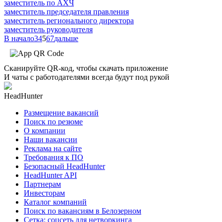
заместитель по АХЧ
заместитель председателя правления
заместитель регионального директора
заместитель руководителя
В начало
3
4
5
6
7
дальше
Сканируйте QR-код, чтобы скачать приложение
И чаты с работодателями всегда будут под рукой
HeadHunter
Размещение вакансий
Поиск по резюме
О компании
Наши вакансии
Реклама на сайте
Требования к ПО
Безопасный HeadHunter
HeadHunter API
Партнерам
Инвесторам
Каталог компаний
Поиск по вакансиям в Белозерном
Сетка: соцсеть для нетворкинга