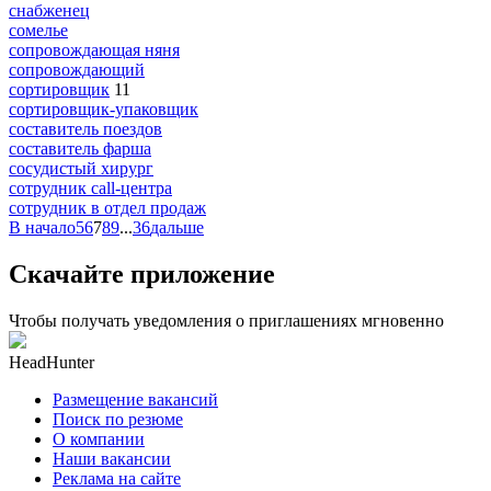
снабженец
сомелье
сопровождающая няня
сопровождающий
сортировщик
11
сортировщик-упаковщик
составитель поездов
составитель фарша
сосудистый хирург
сотрудник call-центра
сотрудник в отдел продаж
В начало
5
6
7
8
9
...
36
дальше
Скачайте приложение
Чтобы получать уведомления о приглашениях мгновенно
HeadHunter
Размещение вакансий
Поиск по резюме
О компании
Наши вакансии
Реклама на сайте