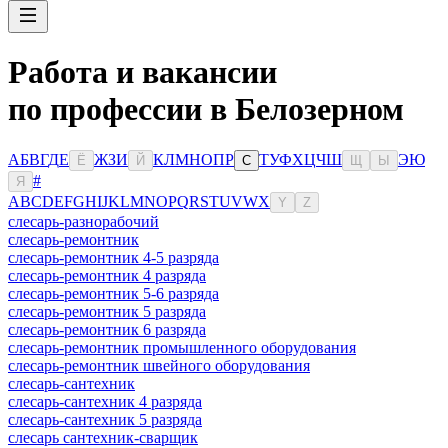
Работа и вакансии
по профессии в Белозерном
А
Б
В
Г
Д
Е
Ж
З
И
К
Л
М
Н
О
П
Р
Т
У
Ф
Х
Ц
Ч
Ш
Э
Ю
Ё
Й
С
Щ
Ы
#
Я
A
B
C
D
E
F
G
H
I
J
K
L
M
N
O
P
Q
R
S
T
U
V
W
X
Y
Z
слесарь-разнорабочий
слесарь-ремонтник
слесарь-ремонтник 4-5 разряда
слесарь-ремонтник 4 разряда
слесарь-ремонтник 5-6 разряда
слесарь-ремонтник 5 разряда
слесарь-ремонтник 6 разряда
слесарь-ремонтник промышленного оборудования
слесарь-ремонтник швейного оборудования
слесарь-сантехник
слесарь-сантехник 4 разряда
слесарь-сантехник 5 разряда
слесарь сантехник-сварщик