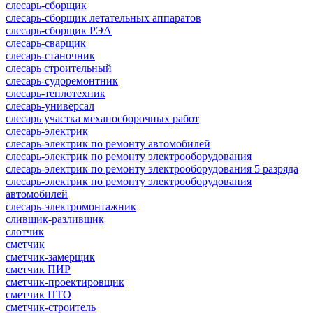
слесарь-сборщик
слесарь-сборщик летательных аппаратов
слесарь-сборщик РЭА
слесарь-сварщик
слесарь-станочник
слесарь строительный
слесарь-судоремонтник
слесарь-теплотехник
слесарь-универсал
слесарь участка механосборочных работ
слесарь-электрик
слесарь-электрик по ремонту автомобилей
слесарь-электрик по ремонту электрооборудования
слесарь-электрик по ремонту электрооборудования 5 разряда
слесарь-электрик по ремонту электрооборудования
автомобилей
слесарь-электромонтажник
сливщик-разливщик
слотчик
сметчик
сметчик-замерщик
сметчик ПИР
сметчик-проектировщик
сметчик ПТО
сметчик-строитель