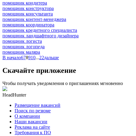
помощник кондитера
помощник конструктора
помощник консультанта
помощник контент-менеджера
помощник координатора
помощник кредитного специалиста
помощник ландшафтного дизайнера
помощник логиста
помощник логопеда
помощник маляра
В начало
6
7
8
9
10
...
22
дальше
Скачайте приложение
Чтобы получать уведомления о приглашениях мгновенно
HeadHunter
Размещение вакансий
Поиск по резюме
О компании
Наши вакансии
Реклама на сайте
Требования к ПО