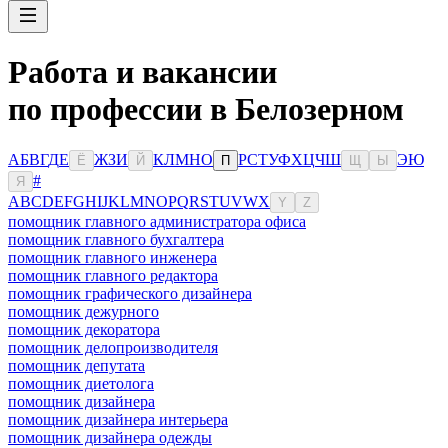
Работа и вакансии
по профессии в Белозерном
А
Б
В
Г
Д
Е
Ж
З
И
К
Л
М
Н
О
Р
С
Т
У
Ф
Х
Ц
Ч
Ш
Э
Ю
Ё
Й
П
Щ
Ы
#
Я
A
B
C
D
E
F
G
H
I
J
K
L
M
N
O
P
Q
R
S
T
U
V
W
X
Y
Z
помощник главного администратора офиса
помощник главного бухгалтера
помощник главного инженера
помощник главного редактора
помощник графического дизайнера
помощник дежурного
помощник декоратора
помощник делопроизводителя
помощник депутата
помощник диетолога
помощник дизайнера
помощник дизайнера интерьера
помощник дизайнера одежды