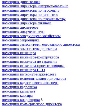
помощник директолога
помощник директора интернет-магазина
помощник директора по персоналу
помощник директора по развитию
помощник директора по строительству
помощник директора филиала
помощник диспетчера
помощник документоведа
помощник заведующего хозяйством
помощник закройщика
помощник заместителя генерального директора
помощник заместителя директора
помощник инженера
помощник инженера-конструктора
помощник инженера по гарантии
помощник инженера-проектировщика
помощник инженера ПТО
помощник интернет-маркетолога
помощник исполнительного директора
помощник кадастрового инженера
помощник кадровика
помощник капитана
помощник кассира
помощник кладовщика
6
помощник коммерческого директора