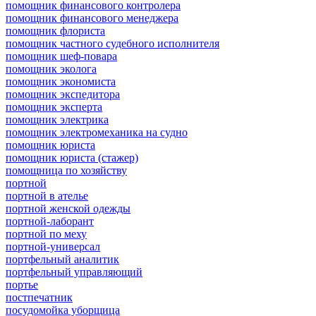
помощник финансового контролера
помощник финансового менеджера
помощник флориста
помощник частного судебного исполнителя
помощник шеф-повара
помощник эколога
помощник экономиста
помощник экспедитора
помощник эксперта
помощник электрика
помощник электромеханика на судно
помощник юриста
помощник юриста (стажер)
помощница по хозяйству
портной
портной в ателье
портной женской одежды
портной-лаборант
портной по меху
портной-универсал
портфельный аналитик
портфельный управляющий
портье
постпечатник
посудомойка уборщица