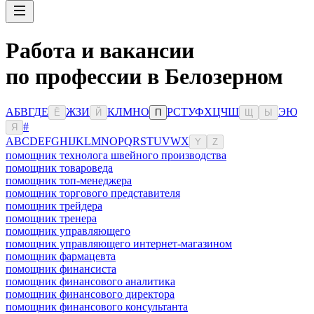
Работа и вакансии
по профессии в Белозерном
А
Б
В
Г
Д
Е
Ж
З
И
К
Л
М
Н
О
Р
С
Т
У
Ф
Х
Ц
Ч
Ш
Э
Ю
Ё
Й
П
Щ
Ы
#
Я
A
B
C
D
E
F
G
H
I
J
K
L
M
N
O
P
Q
R
S
T
U
V
W
X
Y
Z
помощник технолога швейного производства
помощник товароведа
помощник топ-менеджера
помощник торгового представителя
помощник трейдера
помощник тренера
помощник управляющего
помощник управляющего интернет-магазином
помощник фармацевта
помощник финансиста
помощник финансового аналитика
помощник финансового директора
помощник финансового консультанта