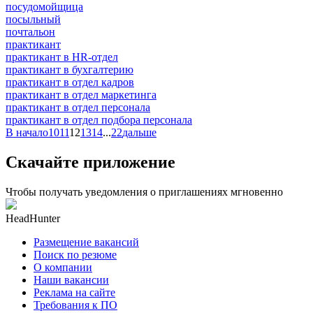
посудомойщица
посыльный
почтальон
практикант
практикант в HR-отдел
практикант в бухгалтерию
практикант в отдел кадров
практикант в отдел маркетинга
практикант в отдел персонала
практикант в отдел подбора персонала
В начало
10
11
12
13
14
...
22
дальше
Скачайте приложение
Чтобы получать уведомления о приглашениях мгновенно
HeadHunter
Размещение вакансий
Поиск по резюме
О компании
Наши вакансии
Реклама на сайте
Требования к ПО