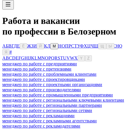
Работа и вакансии
по профессии в Белозерном
А
Б
В
Г
Д
Е
Ж
З
И
К
Л
Н
О
П
Р
С
Т
У
Ф
Х
Ц
Ч
Ш
Э
Ю
Ё
Й
М
Щ
Ы
#
Я
A
B
C
D
E
F
G
H
I
J
K
L
M
N
O
P
Q
R
S
T
U
V
W
X
Y
Z
менеджер по работе с предприятиями
менеджер по работе с претензиями
менеджер по работе с проблемными клиентами
менеджер по работе с проектировщиками
менеджер по работе с проектными организациями
менеджер по работе с производителями
менеджер по работе с промышленными предприятиями
менеджер по работе с региональными ключевыми клиентами
менеджер по работе с региональными партнерами
менеджер по работе с региональными сетями
менеджер по работе с рекламациями
менеджер по работе с рекламными агентствами
менеджер по работе с рекламодателями