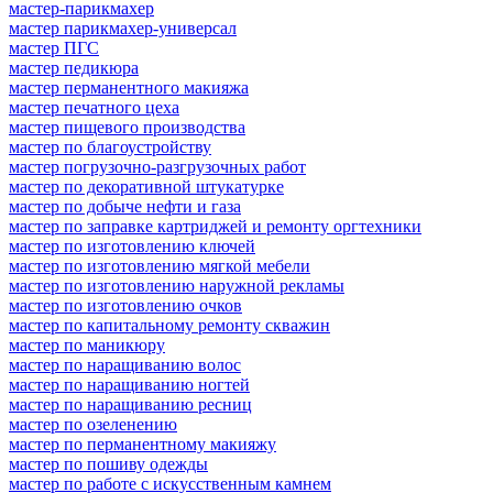
мастер-парикмахер
мастер парикмахер-универсал
мастер ПГС
мастер педикюра
мастер перманентного макияжа
мастер печатного цеха
мастер пищевого производства
мастер по благоустройству
мастер погрузочно-разгрузочных работ
мастер по декоративной штукатурке
мастер по добыче нефти и газа
мастер по заправке картриджей и ремонту оргтехники
мастер по изготовлению ключей
мастер по изготовлению мягкой мебели
мастер по изготовлению наружной рекламы
мастер по изготовлению очков
мастер по капитальному ремонту скважин
мастер по маникюру
мастер по наращиванию волос
мастер по наращиванию ногтей
мастер по наращиванию ресниц
мастер по озеленению
мастер по перманентному макияжу
мастер по пошиву одежды
мастер по работе с искусственным камнем