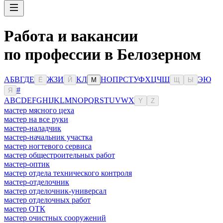
Работа и вакансии
по профессии в Белозерном
А
Б
В
Г
Д
Е
Ж
З
И
К
Л
Н
О
П
Р
С
Т
У
Ф
Х
Ц
Ч
Ш
Э
Ю
Ё
Й
М
Щ
Ы
#
Я
A
B
C
D
E
F
G
H
I
J
K
L
M
N
O
P
Q
R
S
T
U
V
W
X
Y
Z
мастер мясного цеха
мастер на все руки
мастер-наладчик
мастер-начальник участка
мастер ногтевого сервиса
мастер общестроительных работ
мастер-оптик
мастер отдела технического контроля
мастер-отделочник
мастер отделочник-универсал
мастер отделочных работ
мастер ОТК
мастер очистных сооружений