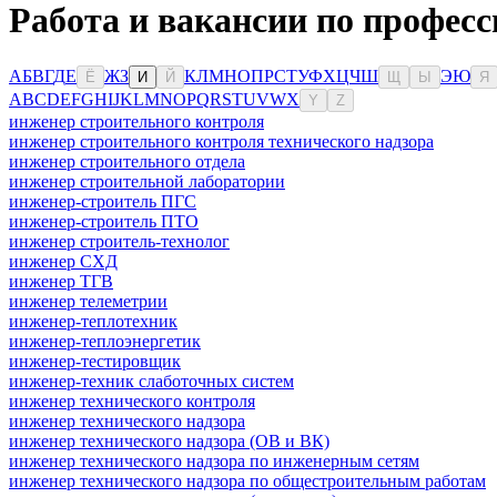
Работа и вакансии по професс
А
Б
В
Г
Д
Е
Ж
З
К
Л
М
Н
О
П
Р
С
Т
У
Ф
Х
Ц
Ч
Ш
Э
Ю
Ё
И
Й
Щ
Ы
Я
A
B
C
D
E
F
G
H
I
J
K
L
M
N
O
P
Q
R
S
T
U
V
W
X
Y
Z
инженер строительного контроля
инженер строительного контроля технического надзора
инженер строительного отдела
инженер строительной лаборатории
инженер-строитель ПГС
инженер-строитель ПТО
инженер строитель-технолог
инженер СХД
инженер ТГВ
инженер телеметрии
инженер-теплотехник
инженер-теплоэнергетик
инженер-тестировщик
инженер-техник слаботочных систем
инженер технического контроля
инженер технического надзора
инженер технического надзора (ОВ и ВК)
инженер технического надзора по инженерным сетям
инженер технического надзора по общестроительным работам