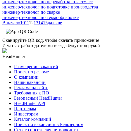
инженер-технолог по переработке пластмасс
инженер-технолог по подготовке производства
инженер-технолог по сварке
инженер-технолог по термообработке
В начало
10
11
12
13
14
15
дальше
Сканируйте QR-код, чтобы скачать приложение
И чаты с работодателями всегда будут под рукой
HeadHunter
Размещение вакансий
Поиск по резюме
О компании
Наши вакансии
Реклама на сайте
Требования к ПО
Безопасный HeadHunter
HeadHunter API
Партнерам
Инвесторам
Каталог компаний
Поиск по вакансиям в Белозерном
Сетка: соцсеть для нетворкинга