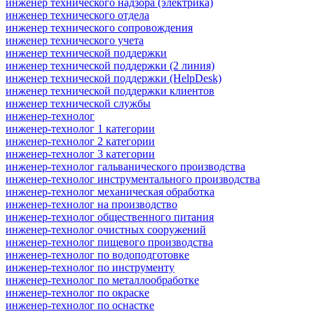
инженер технического надзора (электрика)
инженер технического отдела
инженер технического сопровождения
инженер технического учета
инженер технической поддержки
инженер технической поддержки (2 линия)
инженер технической поддержки (HelpDesk)
инженер технической поддержки клиентов
инженер технической службы
инженер-технолог
инженер-технолог 1 категории
инженер-технолог 2 категории
инженер-технолог 3 категории
инженер-технолог гальванического производства
инженер-технолог инструментального производства
инженер-технолог механическая обработка
инженер-технолог на производство
инженер-технолог общественного питания
инженер-технолог очистных сооружений
инженер-технолог пищевого производства
инженер-технолог по водоподготовке
инженер-технолог по инструменту
инженер-технолог по металлообработке
инженер-технолог по окраске
инженер-технолог по оснастке