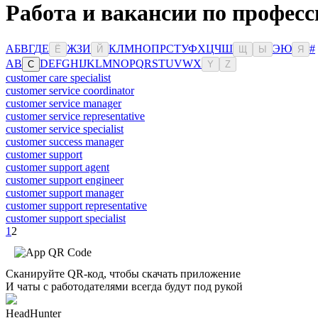
Работа и вакансии по професс
А
Б
В
Г
Д
Е
Ж
З
И
К
Л
М
Н
О
П
Р
С
Т
У
Ф
Х
Ц
Ч
Ш
Э
Ю
#
Ё
Й
Щ
Ы
Я
A
B
D
E
F
G
H
I
J
K
L
M
N
O
P
Q
R
S
T
U
V
W
X
C
Y
Z
customer care specialist
customer service coordinator
customer service manager
customer service representative
customer service specialist
customer success manager
customer support
customer support agent
customer support engineer
customer support manager
customer support representative
customer support specialist
1
2
Сканируйте QR-код, чтобы скачать приложение
И чаты с работодателями всегда будут под рукой
HeadHunter