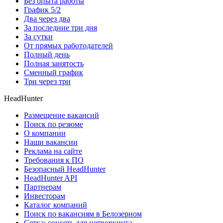
Без опыта работы
График 5/2
Два через два
За последние три дня
За сутки
От прямых работодателей
Полный день
Полная занятость
Сменный график
Три через три
HeadHunter
Размещение вакансий
Поиск по резюме
О компании
Наши вакансии
Реклама на сайте
Требования к ПО
Безопасный HeadHunter
HeadHunter API
Партнерам
Инвесторам
Каталог компаний
Поиск по вакансиям в Белозерном
Сетка: соцсеть для нетворкинга