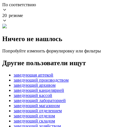
По соответствию
20 резюме
Ничего не нашлось
Попробуйте изменить формулировку или фильтры
Другие пользователи ищут
заведующая аптекой
заведующий производством
заведующий архивом
заведующий канцелярией
заведующий кассой
заведующий лабораторией
заведующий магазином
заведующий отделением
заведующий отделом
заведующий складом
заведующий хозяйством