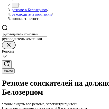
/
/
...
резюме в Белозерном
/
руководитель компании
/
полная занятость
руководитель компании
Резюме
Найти
Резюме соискателей на должн
Белозерном
Чтобы видеть все резюме, зарегистрируйтесь
После регистрации покажем ещё 8 и откроем фото