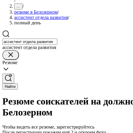
/
/
...
резюме в Белозерном
/
ассистент отдела развития
/
полный день
ассистент отдела развития
Резюме
Найти
Резюме соискателей на должно
Белозерном
Чтобы видеть все резюме, зарегистрируйтесь
После регистрации покажем ещё 2 и откроем фото