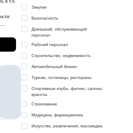
, в т.ч.
Закупки
ости:
Безопасность
.
Домашний, обслуживающий
персонал
Рабочий персонал
рошли
Строительство, недвижимость
ой опыт
цию в
Автомобильный бизнес
внутри
Туризм, гостиницы, рестораны
Спортивные клубы, фитнес, салоны
красоты
Страхование
стом
Медицина, фармацевтика
т
Искусство, развлечения, массмедиа
лей
вый