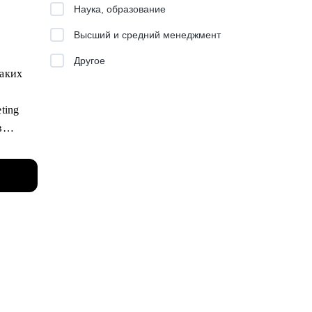
еры,
Наука, образование
Высший и средний менеджмент
Другое
ции.
ьмо.
таких
вышении
и
ting
ботать
в
ботать
льных
ыми
совым
ду
evenue
ень
ка.