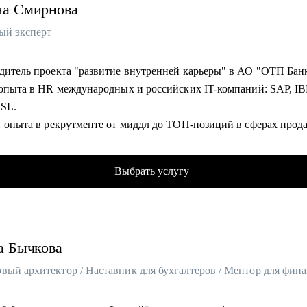
на
Смирнова
ый эксперт
• Руководитель проекта "развитие внутренней карьеры" в АО "ОТП Б
т опыта в HR международных и российских IT-компаний: SAP, I
SSL.
т опыта в рекрутменте от миддл до ТОП-позиций в сферах прод
, ИТ, разработки, технического консалтинга.
фицированный карьерный коуч и эксперт по оценке сильных ст
Выбрать услугу
 Hogan).
ла 10 000+ собеседований.
т в карьерном консультировании.
 часов карьерных консультаций, 100+ успешных кейсов по
а
Бычкова
ройству, 500+ кейсов по построению карьерного трека и смены
ии.
лиенты работают в крупнейших компаниях РФ: VK, Яндекс, Сбе
других.