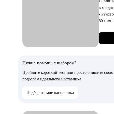
• Главны
в холди
С чем п
• Руково
• Оценю
80 комп
позицио
• Экспе
• Помог
финансо
• Соста
• Наста
компете
мои авт
• Подго
• Финан
и резуль
компани
Нужна помощь с выбором?
• Научу
• Автор 
компании
Пройдите короткий тест или просто опишите сво
главбух
• Покаж
подберём идеального наставника
драйверов. Даю р
Результ
процесс
Подберите мне наставника
Финансо
зарплаты
Кому мо
позиции
• ИТ-сп
эксперт