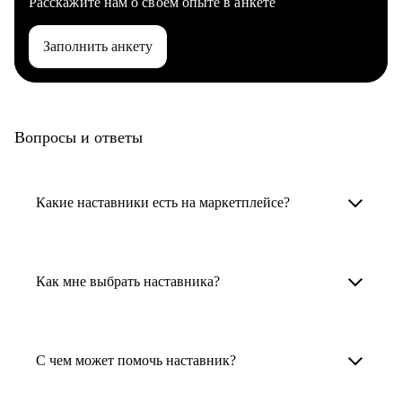
Расскажите нам о своем опыте в анкете
Заполнить анкету
Вопросы и ответы
Какие наставники есть на маркетплейсе?
Карьерные наставники — это HR-
специалисты, карьерные консультанты,
Как мне выбрать наставника?
психологи, резюмерайтеры и менторы.
Умный поиск поможет в три клика выбрать
Менторы работают в ИТ, дизайне, других
наставника для достижения вашей цели.
С чем может помочь наставник?
узкоспециализированных сферах. Они
помогут прокачать навыки, построить