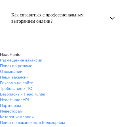
Консультация по выгоранию на работе
индивидуальные консультации онлайн.
текущем месте работы и о том, кому он будет
помогает понять причины эмоционального
полезен, с какими запросами работает.
Как справиться с профессиональным
истощения, разработать персональный план
выгоранием онлайн?
Вы точно найдёте того, кто вам нужен!
восстановления и снова обрести энергию
На платформе hh.ru вы можете получить
и мотивацию в профессиональной
онлайн-консультации экспертов, которые
деятельности.
научат вас эффективно справляться
HeadHunter
с профессиональным выгоранием,
Размещение вакансий
Поиск по резюме
восстанавливать баланс и достигать карьерных
О компании
целей без стресса.
Наши вакансии
Реклама на сайте
Требования к ПО
Безопасный HeadHunter
HeadHunter API
Партнерам
Инвесторам
Каталог компаний
Поиск по вакансиям в Белозерном