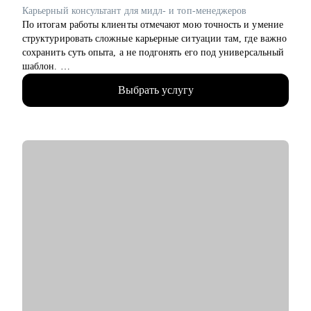
надрыва.
Карьерный консультант для мидл- и топ-менеджеров
По итогам работы клиенты отмечают мою точность и умение
Кому могу помочь:
структурировать сложные карьерные ситуации там, где важно
• Специалистам в активном поиске — с резюме, интервью и
сохранить суть опыта, а не подгонять его под универсальный
самопрезентацией.
шаблон.
• IT и digital-специалистам, которым нужен отзыв от HR или
поддержка в смене вектора.
Выбрать услугу
• Умею «переводить» опыт клиента на понятный
• HR-специалистам и рекрутерам: помогу развиваться в
работодателю язык.
профессии, разобраться с карьерными целями и построить
• Работаю с клиентами из узкоспециализированных ниш, где
устойчивую и интересную траекторию
универсальные решения не работают.
• Тем, кто чувствует, что «уперся в потолок» и хочет расти,
• 15+ лет в роли HR-бизнес-партнёра в российских и
но не знает как.
международных компаниях-лидерах рынка.
• Тем, кто хочет сменить профессию, но не уверен, с чего
• 2000+ карьерных консультаций от специалистов до топ-
начать.
менеджмента.
• Руководителям и амбициозным специалистам, которым
• Образование и практика в области стратегического
важно развивать гибкие навыки (soft skills) и управлять
консультирования: разработка индивидуальных карьерных
своим карьерным ростом.
стратегий, в том числе при кросс-функциональных
переходах.
• Руководила программами развития кадрового резерва и
выстраивала сквозные карьерные траектории от входа в
профессию до управленческого и топ-уровня.