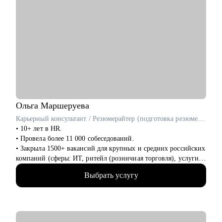
Ольга
Маршеруева
Карьерный консультант / Резюмерайтер (подготовка резюме) / Эксперт по профориентации
• 10+ лет в HR.
• Провела более 11 000 собеседований.
• Закрыла 1500+ вакансий для крупных и средних российских
компаний (сферы: ИТ, ритейл (розничная торговля), услуги
для бизнеса, индустрия гостеприимства и пр).
Выбрать услугу
• 8 лет в карьерном консультировании и коучинге. Помогла в
достижении карьерных целей более 600 клиентам.
• 3 года - наставник карьерных консультантов.
• Мои клиенты работают в Яндекс, Авито, OZON, Mars,
Новатэк, СБЕР, Т-банк, ВТБ, МТС и пр.