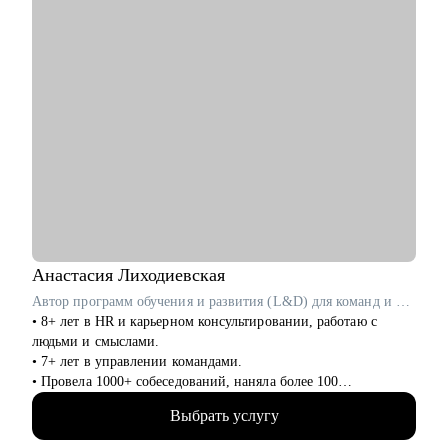
Кому могу помочь:
• Всем, кто хочет строить карьеру за рубежом
• Руководителям и тем, кто хочет дорасти до управленческих
позиций
• Специалистам в маркетинге и продукте различного уровня
Анастасия
Лиходиевская
Автор программ обучения и развития (L&D) для команд и лидов в Garage Eight / ex-Cindicator, IT-Доминанта
• 8+ лет в HR и карьерном консультировании, работаю с
людьми и смыслами.
• 7+ лет в управлении командами.
• Провела 1000+ собеседований, наняла более 100
сотрудников.
Выбрать услугу
• Работала как в агентском подборе, так и в штате компании
(inhouse): в финансовых технологиях (финтех), IT и