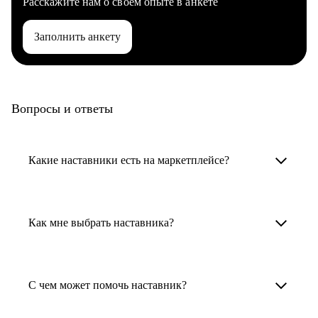
Расскажите нам о своем опыте в анкете
Заполнить анкету
Вопросы и ответы
Какие наставники есть на маркетплейсе?
Карьерные наставники — это HR-
специалисты, карьерные консультанты,
Как мне выбрать наставника?
психологи, резюмерайтеры и менторы.
Умный поиск поможет в три клика выбрать
Менторы работают в ИТ, дизайне, других
наставника для достижения вашей цели.
С чем может помочь наставник?
узкоспециализированных сферах. Они
помогут прокачать навыки, построить