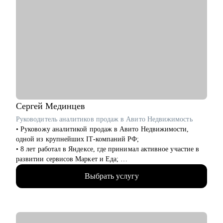
Сергей
Мединцев
Руководитель аналитиков продаж в Авито Недвижимость
• Руковожу аналитикой продаж в Авито Недвижимости,
одной из крупнейших IT-компаний РФ;
• 8 лет работал в Яндексе, где принимал активное участие в
развитии сервисов Маркет и Еда;
• Выступаю спикером и ментором на крупнейших онлайн-
Выбрать услугу
курсах (Skillfactory и другие);
• Живу в Испании и успешно работаю удаленно;
• Провел десятки собеседований с аналитиками, знаю, как
попасть в топовую IT-компанию и получить новый грейд;
• Умею совмещать работу и жизнь: увлекаюсь авиацией и