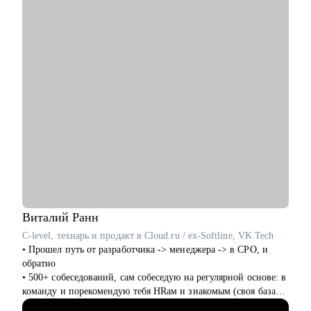
• Найти конкретный, подходящий именно тебе, карьерный
• Руководителям проектов/Руководителям стратегических
трек и построить стратегию перехода внутри или вне
проектов;
компании.
• Менеджерам по развитию бизнеса;
• Продумать стратегию найма для тебя или твоего отдела с
• Специалистам по стратегии, инвестициям и консалтингу, а
нуля.
также высшему и среднему менеджменту;
• Product marketing менеджерам/Маркетологам;
Кому могу помочь:
• Продуктовым аналитикам/Бизнес-аналитикам;
• Специалистам всех уровней и позиций в сфере IT,
• Всем не IT-специалистам, которые хотят перейти в IT.
Marketing, Commercial, Travel, FMCG.
• Специалистам HR (рекрутеры, HRBP, тренеры, C&B
специалисты) из всех сфер.
• Начинающим менеджерам с командой в подчинении.
• Компаниям, выстраивающим процесс рекрутмента с нуля.
Виталий
Ранн
C-level, технарь и продакт в Cloud.ru / ex-Softline, VK Tech
• Прошел путь от разработчика -> менеджера -> в CPO, и
обратно
• 500+ собеседований, сам собеседую на регулярной основе: в
команду и порекомендую тебя HRам и знакомым (своя база
100+ HRов и HR-tech компаний)