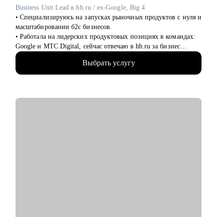
Business Unit Lead в hh.ru / ex-Google, Big 4
• Специализируюсь на запусках рыночных продуктов с нуля и
масштабировании б2с бизнесов.
• Работала на лидерских продуктовых позициях в командах:
Google и МТС Digital, сейчас отвечаю в hh.ru за бизнес
направление.
Выбрать услугу
• В прикладном смысле понимаю потребности работодателей
к кандидатам и сотрудникам, благодаря опыту в индустрии
HrTech.
• Применяю в работе прикладные навыки и знания в AI и
ML.
• Большое внимание в менторстве и прокачке навыков уделяю
бизнес-моделям: делюсь опытом их построения и развития.
• Ценю время, строю долгосрочное сотрудничество и
ориентируюсь только на результат.
• Знаю, как устроена кухня нанимателя, как работает логика и
механизмы принятия решений о релевантности кандидата в
российских и зарубежных компаниях
• Провела сотни собеседований, имею опыт найма и
формирования разнопрофильных команд.
• Успешные кейсы моих менти по итогам сессий:
1) меньше, чем за три месяца перешла из аудитора в Product-