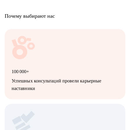
• Аналитику: Системному, продуктовому, бизнесовому и
Data-аналитику
Почему выбирают нас
• C-level специалисту: CEO, CPO, CMO, CCO, т.к. опыт на
практике, в том числе, в политику
100 000+
Успешных консультаций провели карьерные
наставники