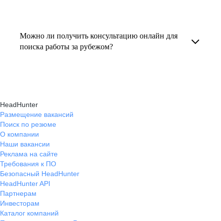
резюме под международные стандарты
текущем месте работы и о том, кому он будет
Профессиональная помощь в поиске работы
и рекомендации по прохождению интервью.
полезен, с какими запросами работает.
за границей включает подготовку резюме
Можно ли получить консультацию онлайн для
Вы точно найдёте того, кто вам нужен!
на иностранном языке, подбор вакансий,
поиска работы за рубежом?
адаптацию к международному рынку труда
Да, карьерные эксперты hh.ru оказывают
и советы по успешному трудоустройству.
помощь в поиске работы за границей онлайн,
помогая выбрать страну, вакансию, а также
HeadHunter
эффективно пройти все этапы собеседования.
Размещение вакансий
Поиск по резюме
О компании
Наши вакансии
Реклама на сайте
Требования к ПО
Безопасный HeadHunter
HeadHunter API
Партнерам
Инвесторам
Каталог компаний