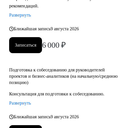
рекомендаций.
Кому могу помочь:
• Руководителям проектов.
Развернуть
• Бизнес/системным-аналитикам.
• Студентам и выпускникам для поиска стажировки в ИТ.
Ближайшая запись
9 августа 2026
• Специалистам из других сфер, которые хотят
6 000
₽
попробовать себя в новой специальности.
Записаться
• Новичкам, кто хочет начать работу в ИТ и не знает, с чего
начать.
Подготовка к собеседованию для руководителей
проектов и бизнес-аналитиков (на начальную/среднюю
позицию)
Консультация для подготовки к собеседованию.
Развернуть
Ближайшая запись
9 августа 2026