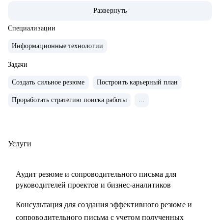
• За 2 года перешел от бизнес/системного-аналитика на
Развернуть
должность руководителя проектов.
• На позиции бизнес-аналитика оптимизировал 300+
Специализации
процессов крупнейших Российских холдингов.
Информационные технологии
• Руководил проектом автоматизации бизнеса на 3000
пользователей.
Задачи
• Провел 30+ карьерных консультаций.
Создать сильное резюме
Построить карьерный план
• Занимаюсь разнородными задачами по развитию ИИ
Проработать стратегию поиска работы
...
направления в Сбере.
С чем помогу:
• Выделяющееся резюме.
Услуги
• Структурированное сопроводительное письмо.
• Успешные переговоры с работодателями.
Аудит резюме и сопроводительного письма для
• Консультации при смене профиля деятельности.
руководителей проектов и бизнес-аналитиков
• Планирование карьерного трека.
Консультация для создания эффективного резюме и
• Помощь в выборе обучающих материалов.
сопроводительного письма с учетом полученных