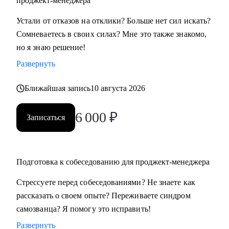
проджект-менеджера
• Всем, кто хочет освоить профессию проджект-менеджера
Устали от отказов на отклики? Больше нет сил искать?
с нуля
Сомневаетесь в своих силах? Мне это также знакомо,
• Проджект-менеджерам бизнеc-проектов в сферах:
но я знаю решение!
розничной торговли, электронной коммерции, финтеха и
Развернуть
информационной безопасности
• Руководителям, задумавшимся о внедрении проектного
Ближайшая запись
10 августа 2026
офиса
• Всем, кто хочет сменить карьеру и не знает с чего начать
6 000
₽
Записаться
• Тем, кто не ищет "успешный успех", а готов планомерно
и упорно работать над собой
Подготовка к собеседованию для проджект-менеджера
Стрессуете перед собеседованиями? Не знаете как
рассказать о своем опыте? Переживаете синдром
самозванца? Я помогу это исправить!
Развернуть