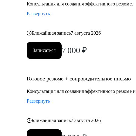
директор (CEO, CFO, COO) и др.
Консультация для создания эффективного резюме.
• Юриспруденция.
Развернуть
• Торговля: электронная коммерция, ТПС, розничная т
Я создаю высококачественный продукт, основываясь 
Ближайшая запись
7 августа 2026
изучении потребностей клиента, глубоком уровне эк
7 000
₽
Записаться
Готовое резюме + сопроводительное письмо
Консультация для создания эффективного резюме 
Развернуть
Ближайшая запись
7 августа 2026