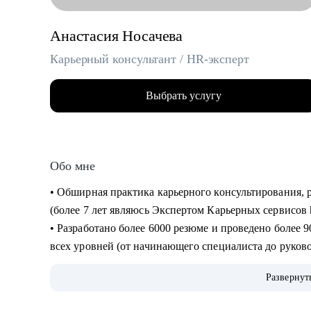
Анастасия Носачева
Карьерный консультант / HR-эксперт
Выбрать услугу
Обо мне
• Обширная практика карьерного консультирования, резюмерайтинга, подготовки к интервью
(более 7 лет являюсь Экспертом Карьерных сервисов 
• Разработано более 6000 резюме и проведено более 9000 часов консультаций для специалистов
всех уровней (от начинающего специалиста до руков
• Более 10 лет опыта работы в HR, включая федерал
Развернут
торговый холдинг, медицинские клиники и др.
• Мои клиенты работают в: Яндекс, VK, Лаборатория Касперского, МТС, Сбер, Росатом, НЛМК,