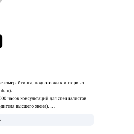
hh.ru).
одителя высшего звена).
ьные ИТ-компании, производственно-
ь