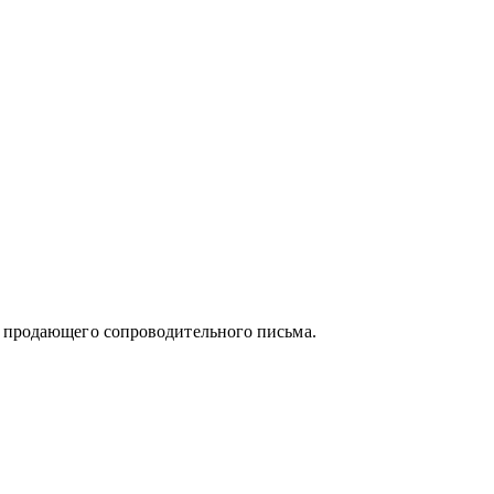
орговля (e-com, FMCG, retail).
на индивидуальном подходе, детальном
спертизы и искреннем отношении к людям.
и продающего сопроводительного письма.