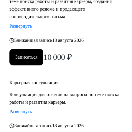
теме поиска работы и развития карьеры, создания
сложные вопросы.
эффективного резюме и продающего
• Анализировать воронку поиска на каждом этапе,
сопроводительного письма.
использовать разные каналы поиска.
Развернуть
Кому могу помочь:
Ближайшая запись
18 августа 2026
Буду полезна специалистам, экспертам, топ-менеджерам
среднего звена
10 000
₽
Записаться
при смене деятельности, перерыве в карьере, в том числе
продолжительный, поиске первой работы в таких сферах
как:
Карьерная консультация
• Административный персонал
• Управление персоналом
Консультация для ответов на вопросы по теме поиска
• Страхование
работы и развития карьеры.
• Продажи / Услуги
Развернуть
• Информационные технологии
Ближайшая запись
18 августа 2026
Мой подход в работе – не делаю за вас, делаю вместе с