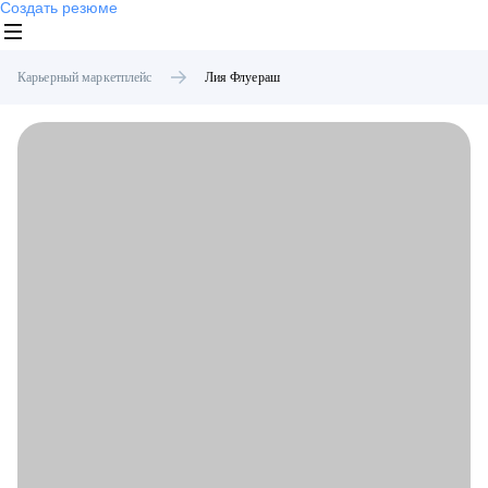
Создать резюме
Карьерный маркетплейс
Лия
Флуераш