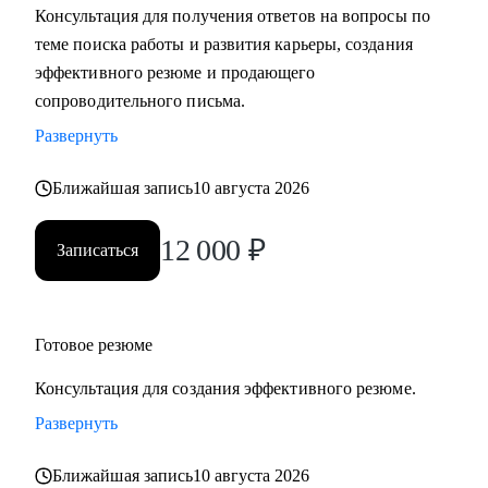
Консультация для получения ответов на вопросы по
теме поиска работы и развития карьеры, создания
С чем помогу:
эффективного резюме и продающего
• Разработать карьерную стратегию и план перехода в IT из
сопроводительного письма.
других сфер.
Развернуть
• Определить, какие из имеющихся навыков можно
применить сейчас, а чему можно научиться в процессе
Ближайшая запись
10 августа 2026
смены вектора.
• Правильно преподнести текущий опыт как в резюме, так
12 000
₽
Записаться
и в самопрезентации на интервью.
• Разобраться в рынке IT и его трендах.
Кому могу помочь:
Готовое резюме
• IT-специалистам от начального уровня до руководителей
Консультация для создания эффективного резюме.
в направлениях: Разработка, Тестирование, Техническая
поддержка, Прикладное и системное администрирование,
Развернуть
DevOps, Продуктовый и Проектный менеджмент,
Ближайшая запись
10 августа 2026
Системная аналитика