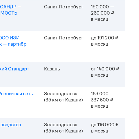
КСАНДР —
Санкт-Петербург
150 000 —
ИМОСТЬ
260 000 ₽
в месяц
(ООО ИЗИ
Санкт-Петербург
до 191 200 ₽
к — партнёр
в месяц
кий Стандарт
Казань
от 140 000 ₽
в месяц
озничная сеть.
Зеленодольск
163 000 —
т
(35 км от Казани)
337 600 ₽
в месяц
изводство
Зеленодольск
до 116 000 ₽
(35 км от Казани)
в месяц