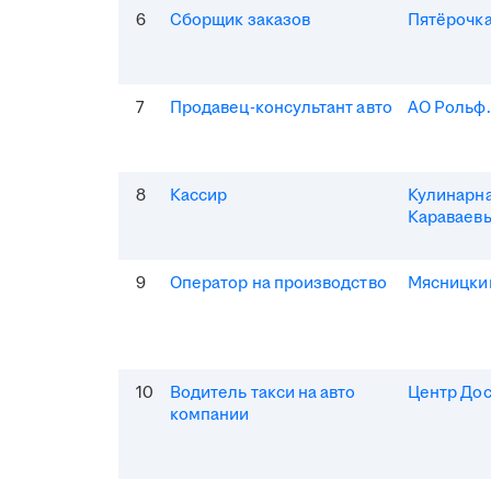
6
Сборщик заказов
Пятёрочка
7
Продавец-консультант авто
АО Рольф
8
Кассир
Кулинарна
Караваев
9
Оператор на производство
Мясницки
10
Водитель такси на авто
Центр Дос
компании