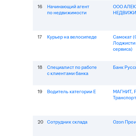
16
Начинающий агент
ООО АЛЕ
по недвижимости
НЕДВИЖ
17
Курьер на велосипеде
Самокат 
Лоджисти
сервиса)
18
Специалист по работе
Банк Русс
с клиентами банка
19
Водитель категории Е
МАГНИТ, Р
Транспор
20
Сотрудник склада
Ozon Про