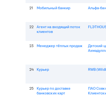
21
Мобильный банкир
Альфа-ба
22
Агент на входящий поток
FLЭTHOU
клиентов
23
Менеджер тёплых продаж
Детский 
Ахмадулл
24
Курьер
RWB (Wildb
25
Курьер по доставке
ПАО Совк
банковских карт
Клиентски