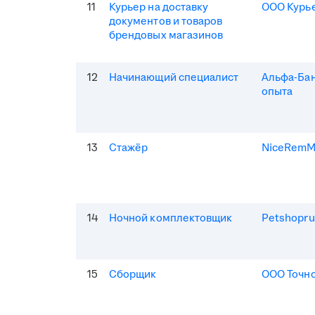
11
Курьер на доставку
ООО Курь
документов и товаров
брендовых магазинов
12
Начинающий специалист
Альфа-Бан
опыта
13
Стажёр
NiceRem
14
Ночной комплектовщик
Petshopru
15
Сборщик
ООО Точно