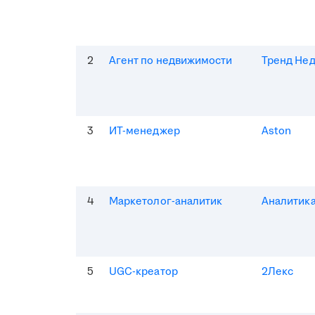
2
Агент по недвижимости
Тренд Не
3
ИТ-менеджер
Aston
4
Маркетолог-аналитик
Аналитик
5
UGC-креатор
2Лекс