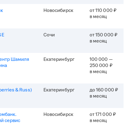
нк
Новосибирск
от 110 000 ₽
в месяц
SE
Сочи
от 150 000 ₽
в месяц
центр Шамиля
Екатеринбург
100 000 —
ина
250 000 ₽
в месяц
erries & Russ)
Екатеринбург
до 160 000 ₽
в месяц
омбанк.
Новосибирск
от 171 000 ₽
й сервис
в месяц