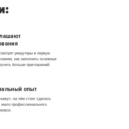
и:
глашают
ования
 смотрят рекрутеры в первую
скажем, как заполнить основные
лучить больше приглашений.
мальный опыт
кажут, на чём стоит сделать
ас мало профессионального
 вовсе.