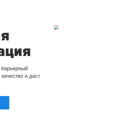
ая
ация
 Карьерный
о качество и даст