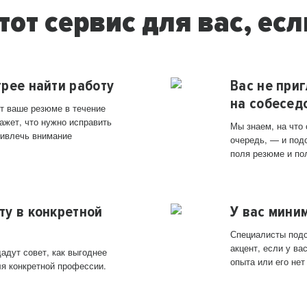
тот сервис для вас, есл
трее найти работу
Вас не при
на собесед
т ваше резюме в течение
ажет, что нужно исправить
Мы знаем, на что
ривлечь внимание
очередь, — и под
поля резюме и по
ту в конкретной
У вас мини
Специалисты подс
акцент, если у в
адут совет, как выгоднее
опыта или его нет
ля конкретной профессии.