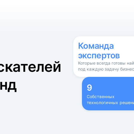
б
Команда
экспертов
скателей
Которые всегда готовы на
под каждую задачу бизне
нд
9
Собственных
технологичных решен