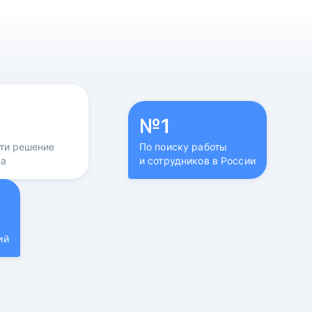
№1
йти решение
По поиску работы
са
и сотрудников в России
ий