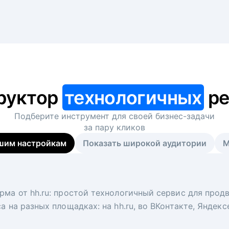
руктор
технологичных
ре
Подберите инструмент для своей
бизнес-задачи
за пару кликов
шим настройкам
Показать широкой аудитории
М
я
 рекрутер
рма от hh.ru: простой технологичный сервис для прод
 для вакансий на главной странице hh.ru. Увеличивает
под ключ. Решите, сколько кандидатов и когда вам нуж
а на разных площадках: на hh.ru, во ВКонтакте, Яндек
ологи, рекрутеры и проектные менеджеры hh.ru с цел
тов