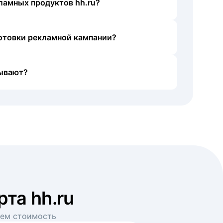
ламных продуктов hh.ru?
готовки рекламной кампании?
ывают?
рта hh.ru
аем стоимость