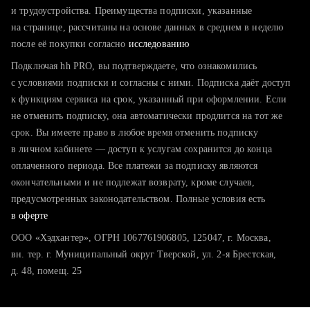
тратите много времени на поиск и вручную поднимаете
и трудоустройства. Преимущества подписки, указанные
резюме
на странице, рассчитаны на основе данных в среднем в неделю
после её покупки согласно
хотите сравнить себя с конкурентами и оценить шансы
исследованию
Подключая hh PRO, вы подтверждаете, что ознакомились
с условиями подписки и согласны с ними. Подписка даёт доступ
к функциям сервиса на срок, указанный при оформлении. Если
не отменить подписку, она автоматически продлится на тот же
срок. Вы имеете право в любое время отменить подписку
в личном кабинете — доступ к услугам сохранится до конца
оплаченного периода. Все платежи за подписку являются
окончательными и не подлежат возврату, кроме случаев,
предусмотренных законодательством. Полные условия есть
в оферте
ООО «Хэдхантер», ОГРН 1067761906805, 125047, г. Москва,
вн. тер. г. Муниципальный округ Тверской, ул. 2-я Брестская,
д. 48, помещ. 25